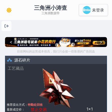
三角洲小涛查
未登录
三角洲数据帝
<
>
目前网站的运营成本很高，我们只会接一些靠谱的广告回血
源石碎片
工艺藏品
推荐卖出方式：
特勤处回收
1×1
禁止交易
最新成交价：