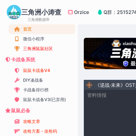
三角洲小涛查
Orzice
Q群：251527
三角洲数据帝
首页
微信小程序
三角洲鼠鼠社区
卡战备系统
鼠鼠卡战备V4
DIY凑战备
《逆战·未来》OS
卡战备排行榜
资料情报
鼠鼠卡战备V3(已弃用)
鼠鼠必备
攻略文章
改枪方案 - 改枪码