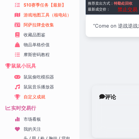
推荐卖出方式：
特勤处回收
S10赛季任务【最新】
禁止交易
最新成交价：
游戏地图工具（核电站）
阿萨拉牌盒收集
“Come on 逆
收藏品图鉴
物品单格价值
摩斯密码教程
鼠鼠小玩具
鼠鼠偷吃模拟器
鼠鼠音乐播放器
评论
自定义成就
实时交易行
市场看板
我的关注
头 / 甲 / 枪 / 胸挂 / 背包