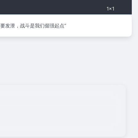
1×1
牌要发泄，战斗是我们倔强起点”