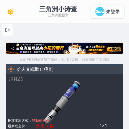
三角洲小涛查
未登录
三角洲数据帝
<
>
目前网站的运营成本很高，我们只会接一些靠谱的广告回血
哈夫克端脑止疼剂
消耗品
推荐卖出方式：
特勤处回收
1×1
禁止交易
最新成交价：