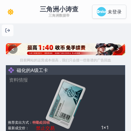
三角洲小涛查
未登录
三角洲数据帝
<
>
目前网站的运营成本很高，我们只会接一些靠谱的广告回血
磁化的A级工卡
资料情报
推荐卖出方式：
特勤处回收
1×1
禁止交易
最新成交价：