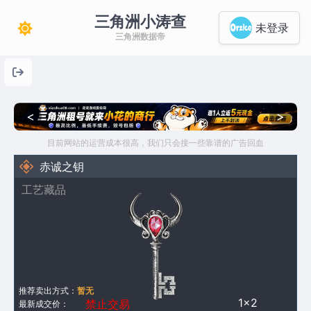
三角洲小涛查
未登录
三角洲数据帝
<
>
目前网站的运营成本很高，我们只会接一些靠谱的广告回血
赤诚之钥
工艺藏品
推荐卖出方式：
暂无
1×2
禁止交易
最新成交价：