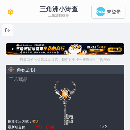
三角洲小涛查
未登录
三角洲数据帝
<
>
目前网站的运营成本很高，我们只会接一些靠谱的广告回血
勇毅之钥
工艺藏品
推荐卖出方式：
暂无
1×2
禁止交易
最新成交价：