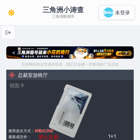
三角洲小涛查
未登录
三角洲数据帝
<
>
目前网站的运营成本很高，我们只会接一些靠谱的广告回血
总裁室放映厅
钥匙卡
推荐卖出方式：
特勤处回收
1×1
禁止交易
最新成交价：