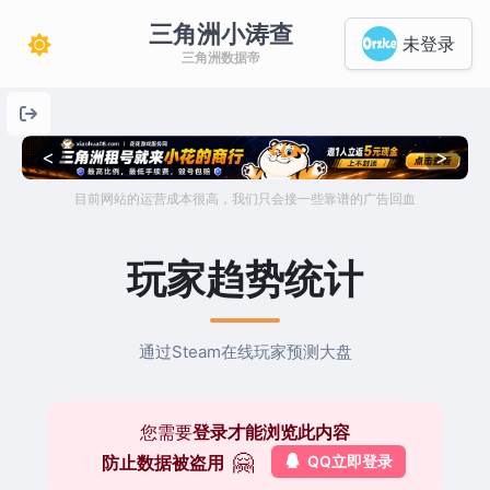
三角洲小涛查
未登录
三角洲数据帝
<
>
目前网站的运营成本很高，我们只会接一些靠谱的广告回血
玩家趋势统计
通过Steam在线玩家预测大盘
您需要
登录才能浏览此内容
🤗
防止数据被盗用
QQ立即登录