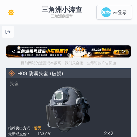
三角洲小涛查
未登录
三角洲数据帝
<
>
目前网站的运营成本很高，我们只会接一些靠谱的广告回血
H09 防暴头盔 (破损)
头盔
推荐卖出方式：
暂无
2×2
最新成交价：
133,081