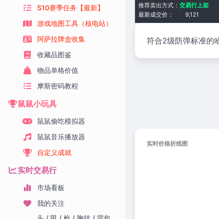
推荐卖出方式：
交易行上架
S10赛季任务【最新】
最新成交价：
9,121
游戏地图工具（核电站）
阿萨拉牌盒收集
符合2级防弹标准的
收藏品图鉴
物品单格价值
摩斯密码教程
鼠鼠小玩具
鼠鼠偷吃模拟器
鼠鼠音乐播放器
实时价格折线图
自定义成就
实时交易行
市场看板
我的关注
头 / 甲 / 枪 / 胸挂 / 背包