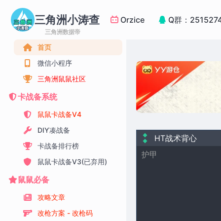
三角洲小涛查
Orzice
Q群：251527
三角洲数据帝
首页
微信小程序
三角洲鼠鼠社区
卡战备系统
鼠鼠卡战备V4
DIY凑战备
HT战术背心
卡战备排行榜
护甲
鼠鼠卡战备V3(已弃用)
鼠鼠必备
攻略文章
改枪方案 - 改枪码