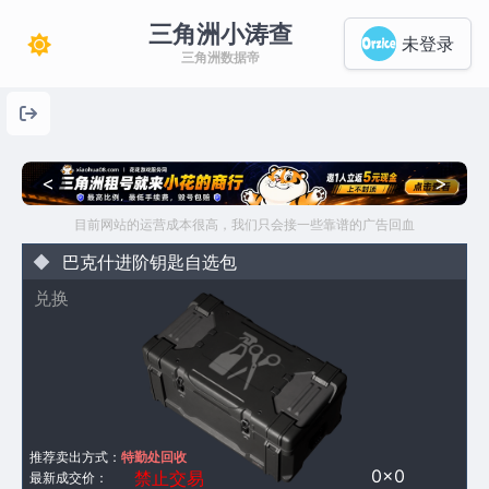
三角洲小涛查
未登录
三角洲数据帝
<
>
目前网站的运营成本很高，我们只会接一些靠谱的广告回血
巴克什进阶钥匙自选包
兑换
推荐卖出方式：
特勤处回收
0×0
禁止交易
最新成交价：