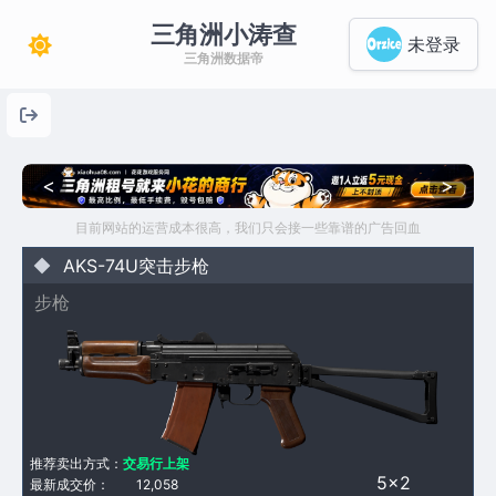
三角洲小涛查
未登录
三角洲数据帝
<
>
目前网站的运营成本很高，我们只会接一些靠谱的广告回血
AKS-74U突击步枪
步枪
推荐卖出方式：
交易行上架
5×2
最新成交价：
12,058