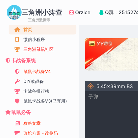
三角洲小涛查
Orzice
Q群：251527
三角洲数据帝
首页
微信小程序
三角洲鼠鼠社区
卡战备系统
鼠鼠卡战备V4
DIY凑战备
5.45x39mm BS
卡战备排行榜
子弹
鼠鼠卡战备V3(已弃用)
鼠鼠必备
攻略文章
改枪方案 - 改枪码