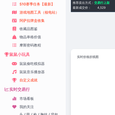
推荐卖出方式：
交易行上架
S10赛季任务【最新】
最新成交价：
4,529
游戏地图工具（核电站）
阿萨拉牌盒收集
收藏品图鉴
物品单格价值
摩斯密码教程
鼠鼠小玩具
实时价格折线图
鼠鼠偷吃模拟器
鼠鼠音乐播放器
自定义成就
实时交易行
市场看板
我的关注
头 / 甲 / 枪 / 胸挂 / 背包