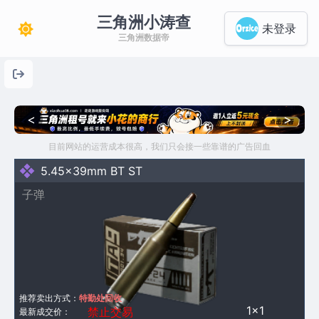
三角洲小涛查
未登录
三角洲数据帝
<
>
目前网站的运营成本很高，我们只会接一些靠谱的广告回血
5.45x39mm BT ST
子弹
推荐卖出方式：
特勤处回收
1×1
禁止交易
最新成交价：