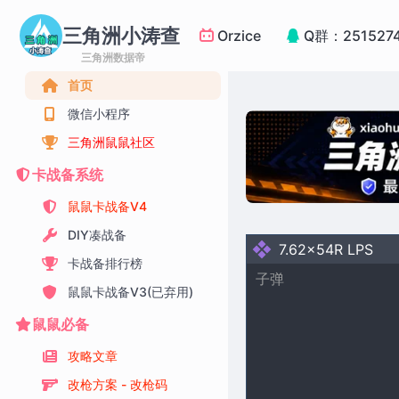
三角洲小涛查
Orzice
Q群：251527
三角洲数据帝
首页
微信小程序
三角洲鼠鼠社区
卡战备系统
鼠鼠卡战备V4
DIY凑战备
7.62x54R LPS
卡战备排行榜
子弹
鼠鼠卡战备V3(已弃用)
鼠鼠必备
攻略文章
改枪方案 - 改枪码