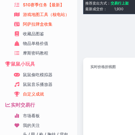
推荐卖出方式：
交易行上架
S10赛季任务【最新】
最新成交价：
1,930
游戏地图工具（核电站）
阿萨拉牌盒收集
收藏品图鉴
物品单格价值
摩斯密码教程
鼠鼠小玩具
实时价格折线图
鼠鼠偷吃模拟器
鼠鼠音乐播放器
自定义成就
实时交易行
市场看板
我的关注
头 / 甲 / 枪 / 胸挂 / 背包