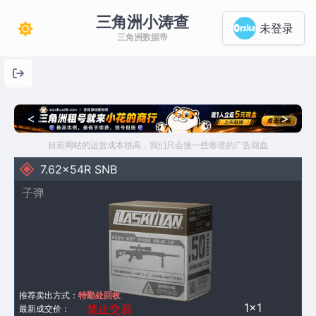
三角洲小涛查
未登录
三角洲数据帝
<
>
目前网站的运营成本很高，我们只会接一些靠谱的广告回血
7.62x54R SNB
子弹
推荐卖出方式：
特勤处回收
1×1
禁止交易
最新成交价：